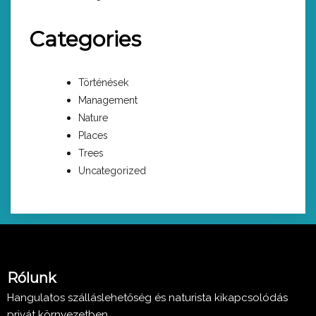
Categories
Történések
Management
Nature
Places
Trees
Uncategorized
Rólunk
Hangulatos szálláslehetőség és naturista kikapcsolódás
privát környezetben.