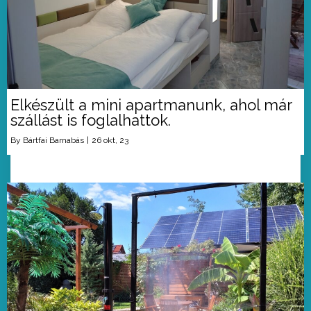
Elkészült a mini apartmanunk, ahol már
szállást is foglalhattok.
By
Bártfai Barnabás
|
26
okt, 23