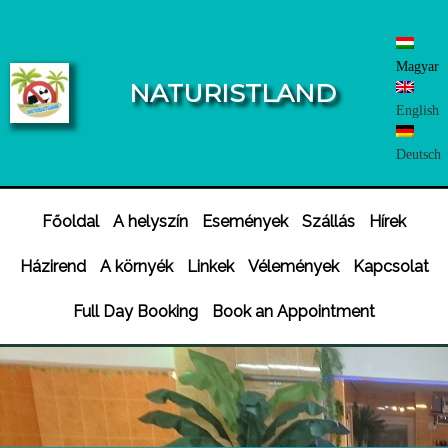
Magyar
NATURISTLAND
English
Deutsch
Főoldal
A helyszín
Események
Szállás
Hírek
Házirend
A környék
Linkek
Vélemények
Kapcsolat
Full Day Booking
Book an Appointment